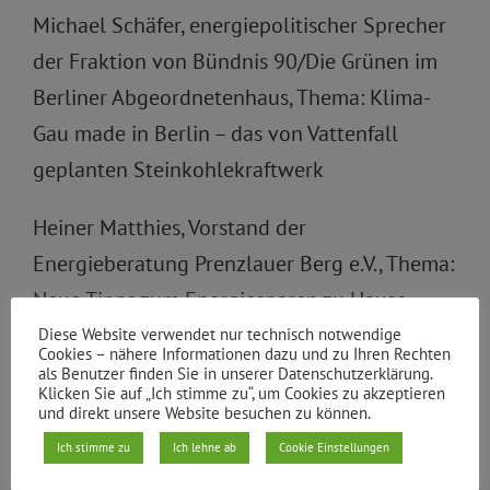
Michael Schäfer, energiepolitischer Sprecher
der Fraktion von Bündnis 90/Die Grünen im
Berliner Abgeordnetenhaus, Thema: Klima-
Gau made in Berlin – das von Vattenfall
geplanten Steinkohlekraftwerk
Heiner Matthies, Vorstand der
Energieberatung Prenzlauer Berg e.V., Thema:
Neue Tipps zum Energiesparen zu Hause
Diese Website verwendet nur technisch notwendige
Knut Mildner-Spindler, Die Linke.PDS,
Cookies – nähere Informationen dazu und zu Ihren Rechten
als Benutzer finden Sie in unserer Datenschutzerklärung.
Bezirksstadtrat für Gesundheit, Soziales und
Klicken Sie auf „Ich stimme zu“, um Cookies zu akzeptieren
und direkt unsere Website besuchen zu können.
Beschäftigungspolitik in Friedrichshain-
Ich stimme zu
Ich lehne ab
Cookie Einstellungen
Kreuzberg, Thema: Lokale Gesundheitspolitik