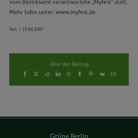
vom Bezirksamt verantwortete „Myfest“ statt.
Mehr Infos unter: www.myfest.de
Von
|
19.04.2007
Teile den Beitrag
Facebook
X
Reddit
LinkedIn
WhatsApp
Tumblr
Pinterest
Vk
E-
Mail
Grüne Berlin