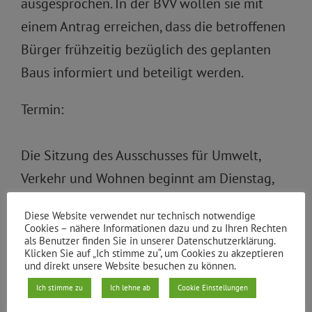
ausgesprochen. In der BVV wollen sie mit
einem Antrag erreichen, dass die betroffenen
Bürger frühzeitig bezüglich des geplanten
Baus informiert und beteiligt werden.
Termin:
Die Sitzung des Ausschusses für Umwelt,
Verkehr und Wohnen beginnt am Dienstag,
dem 05.06.2007, um 18:00 Uhr in der Yorkstr.
Diese Website verwendet nur technisch notwendige
4-11 in Sitzungssaal 1053.
Cookies – nähere Informationen dazu und zu Ihren Rechten
als Benutzer finden Sie in unserer Datenschutzerklärung.
Klicken Sie auf „Ich stimme zu“, um Cookies zu akzeptieren
Linktipps:
und direkt unsere Website besuchen zu können.
Ich stimme zu
Ich lehne ab
Cookie Einstellungen
Karte mit den A 100-Planungen