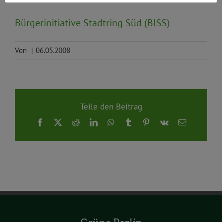
Bürgerinitiative Stadtring Süd (BISS)
Von
|
06.05.2008
Teile den Beitrag
Facebook
X
Reddit
LinkedIn
WhatsApp
Tumblr
Pinterest
Vk
E-
Mail