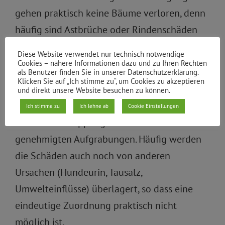
gehen praktisch keine Bäume verloren, denn
häufig sind Astbrüche oder Rindenschäden
die Folge, die nicht den Verlust des Baumes
Diese Website verwendet nur technisch notwendige
zur Folge haben.
Cookies – nähere Informationen dazu und zu Ihren Rechten
als Benutzer finden Sie in unserer Datenschutzerklärung.
Klicken Sie auf „Ich stimme zu“, um Cookies zu akzeptieren
Anderseits führen viele verdeckten Schäden
und direkt unsere Website besuchen zu können.
erst nach Jahr(zehnt)en zum Absterben, z.B.
Ich stimme zu
Ich lehne ab
Cookie Einstellungen
nach Wurzelkappungen bei nicht
genehmigten Aufgrabungen. Häufig werden
die Schäden auch noch von anderen
Ursachen (Hundeurin, Tausalz,
Umwelteinflüsse) überlagert, so dass eine
eindeutige Zuordnung praktisch nicht
möglich ist.