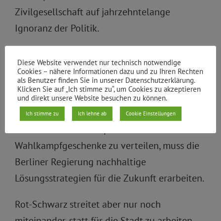
Zivilgesellschaft auf jahrzehntelange
Ignoranz der Politik.
Diese Website verwendet nur technisch notwendige
Cookies – nähere Informationen dazu und zu Ihren Rechten
Die Stadt braucht endlich eine Wende in der
als Benutzer finden Sie in unserer Datenschutzerklärung.
Klicken Sie auf „Ich stimme zu“, um Cookies zu akzeptieren
Wohnungspolitik, nachhaltige Investitionen
und direkt unsere Website besuchen zu können.
und ein Konzept für die wachsende Stadt.
Ich stimme zu
Ich lehne ab
Cookie Einstellungen
Statt hier und da ein paar Pflaster als
Wahlkampfgeschenke zu verteilen, muss die
Berliner Regierung nachhaltige
Lösungsstrategien für die Zukunft erarbeiten.
Rot-Schwarz streitet aber nur noch
miteinander, statt für die Stadt zu arbeiten –