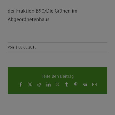
der Fraktion B90/Die Grünen im
Abgeordnetenhaus
Von
|
08.05.2015
Teile den Beitrag
Facebook
X
Reddit
LinkedIn
WhatsApp
Tumblr
Pinterest
Vk
E-
Mail