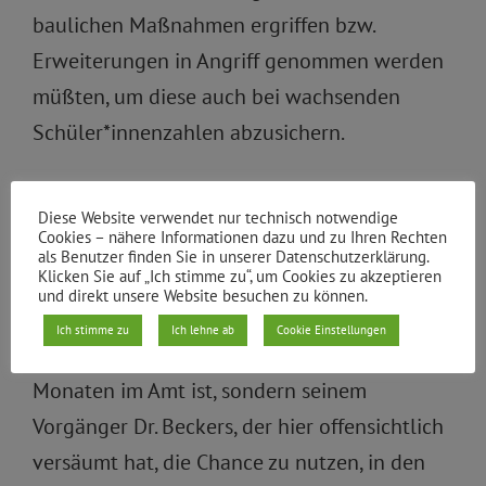
baulichen Maßnahmen ergriffen bzw.
Erweiterungen in Angriff genommen werden
müßten, um diese auch bei wachsenden
Schüler*innenzahlen abzusichern.
Gemeinsam nach nachhaltigen Lösungen
Diese Website verwendet nur technisch notwendige
suchen
Cookies – nähere Informationen dazu und zu Ihren Rechten
als Benutzer finden Sie in unserer Datenschutzerklärung.
Klicken Sie auf „Ich stimme zu“, um Cookies zu akzeptieren
Das hier nichts passiert ist, ist nun nicht dem
und direkt unsere Website besuchen zu können.
neuen Schulstadtrat Andy Hehmke
Ich stimme zu
Ich lehne ab
Cookie Einstellungen
vorzuwerfen, der ja erst seit wenigen
Monaten im Amt ist, sondern seinem
Vorgänger Dr. Beckers, der hier offensichtlich
versäumt hat, die Chance zu nutzen, in den