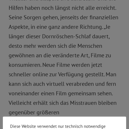
Hilfen haben noch längst nicht alle erreicht.
Seine Sorgen gehen, jenseits der finanziellen
Aspekte, in eine ganz andere Richtung. „Je
länger dieser Dornröschen-Schlaf dauert,
desto mehr werden sich die Menschen
gewöhnen an die veränderte Art, Filme zu
konsumieren. Neue Filme werden jetzt
schneller online zur Verfügung gestellt. Man
kann sich auch virtuell verabreden und fern
voneinander einen Film gemeinsam sehen.
Vielleicht erhält sich das Misstrauen bleiben
gegenüber größeren
Menschenansammlungen auch nach Corona.
Diese Website verwendet nur technisch notwendige