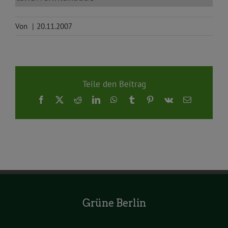
Von
|
20.11.2007
Teile den Beitrag
Facebook
X
Reddit
LinkedIn
WhatsApp
Tumblr
Pinterest
Vk
E-
Mail
Grüne Berlin