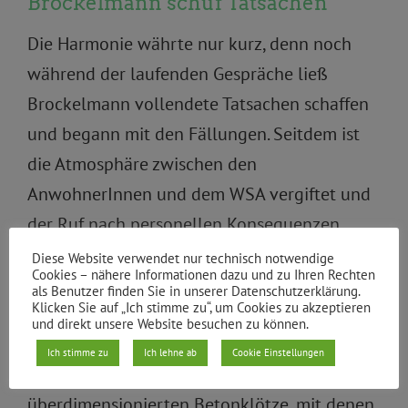
Brockelmann schuf Tatsachen
Die Harmonie währte nur kurz, denn noch
während der laufenden Gespräche ließ
Brockelmann vollendete Tatsachen schaffen
und begann mit den Fällungen. Seitdem ist
die Atmosphäre zwischen den
AnwohnerInnen und dem WSA vergiftet und
der Ruf nach personellen Konsequenzen
wurde laut. Das Wasser- und Schifffahrtsamt
Diese Website verwendet nur technisch notwendige
Cookies – nähere Informationen dazu und zu Ihren Rechten
musste lernen, dass in solch selbstherrlicher
als Benutzer finden Sie in unserer Datenschutzerklärung.
Klicken Sie auf „Ich stimme zu“, um Cookies zu akzeptieren
Art mit den KreuzbergerInnen nicht
und direkt unsere Website besuchen zu können.
umzuspringen ist. Wohl nicht der letzte Coup
Ich stimme zu
Ich lehne ab
Cookie Einstellungen
von Brockelmann sind die völlig
überdimensionierten Betonklötze, mit denen