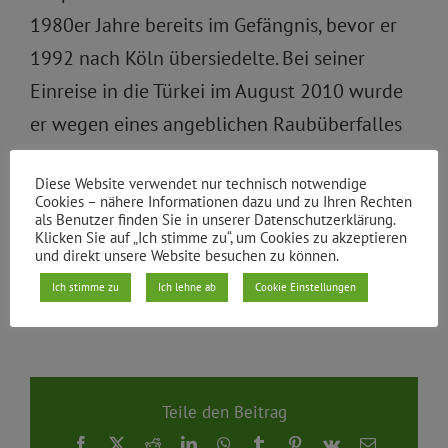
1980er Jahre bereits im Gefängnis, bevor er
1992 nach Köln übersiedelte. Bei seiner
Einreise in die Türkei im August 2010 wurde
er wegen eines angeblichen Raubüberfalles
1989 verhaftet.
Diese Website verwendet nur technisch notwendige
Cookies – nähere Informationen dazu und zu Ihren Rechten
In diesem
taz-Artikel
erfahren Sie Genaueres
als Benutzer finden Sie in unserer Datenschutzerklärung.
Klicken Sie auf „Ich stimme zu“, um Cookies zu akzeptieren
über die Umstände seiner Verhaftung.
und direkt unsere Website besuchen zu können.
Ich stimme zu
Ich lehne ab
Cookie Einstellungen
Von
|
23.10.2010
Teile den Beitrag
Facebook
X
Reddit
LinkedIn
WhatsApp
Tumblr
Pinterest
Vk
E-