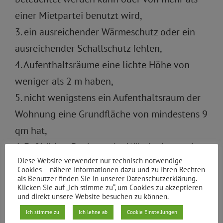
einer Mietpartei benutzt wird,
3. ein ausreichender Wärmeschutz oder ein
ausreichender Schallschutz fehlen,
4. Aufenthaltsräume eine lichte Höhe von
weniger als 2 m haben,
5. nicht wenigstens ein Aufenthaltsraum der
Wohnung eine Grundfläche von mindestens 9
qm hat,
6. Fußböden, Decken oder Wände dauernd
Diese Website verwendet nur technisch notwendige
durchfeuchtet sind oder
Cookies – nähere Informationen dazu und zu Ihren Rechten
7. ausreichende Tageslicht- und Luftzufuhr
als Benutzer finden Sie in unserer Datenschutzerklärung.
Klicken Sie auf „Ich stimme zu“, um Cookies zu akzeptieren
nicht gewährleistet sind
und direkt unsere Website besuchen zu können.
Ich stimme zu
Ich lehne ab
Cookie Einstellungen
§ 7 Belegung: