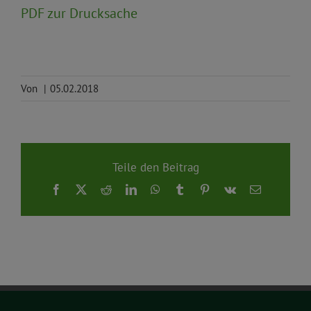
PDF zur Drucksache
Von
|
05.02.2018
Teile den Beitrag
Facebook
X
Reddit
LinkedIn
WhatsApp
Tumblr
Pinterest
Vk
E-
Mail