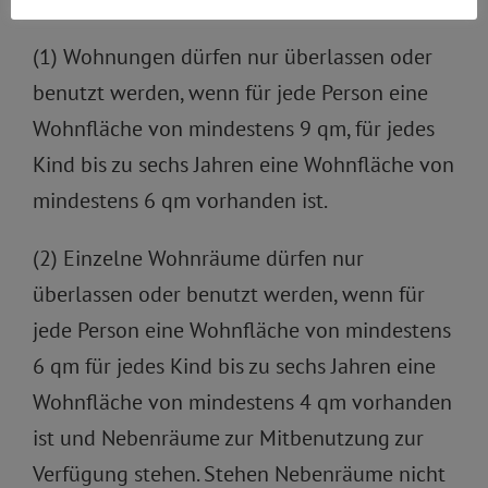
(1) Wohnungen dürfen nur überlassen oder
benutzt werden, wenn für jede Person eine
Wohnfläche von mindestens 9 qm, für jedes
Kind bis zu sechs Jahren eine Wohnfläche von
mindestens 6 qm vorhanden ist.
(2) Einzelne Wohnräume dürfen nur
überlassen oder benutzt werden, wenn für
jede Person eine Wohnfläche von mindestens
6 qm für jedes Kind bis zu sechs Jahren eine
Wohnfläche von mindestens 4 qm vorhanden
ist und Nebenräume zur Mitbenutzung zur
Verfügung stehen. Stehen Nebenräume nicht