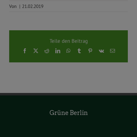
Von
|
21.02.2019
Teile den Beitrag
Facebook
X
Reddit
LinkedIn
WhatsApp
Tumblr
Pinterest
Vk
E-
Mail
Grüne Berlin