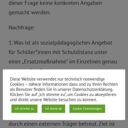
dieser Frage keine konkreten Angaben
gemacht werden.
Nachfrage:
1. Was ist als sozialpädagogisches Angebot
für Schüler*innen mit Schuldistanz unter
einer „Ersatzmaßnahme“ im Einzelnen genau
zu verstehen?
Diese Website verwendet nur technisch notwendige
Cookies – nähere Informationen dazu und zu Ihren Rechten
Unter einer Ersatzmaßnahme versteht man
als Benutzer finden Sie in unserer Datenschutzerklärung.
Klicken Sie auf „Ich stimme zu“, um Cookies zu akzeptieren
z.B. ein Schulersatzprojekt, hierbei werden
und direkt unsere Website besuchen zu können.
die Schülerinnen und Schüler für einen
Ich stimme zu
Ich lehne ab
Cookie Einstellungen
befristeten Zeitraum in kleinen Gruppen
durch einen externen Träger betreut. Ziel ist