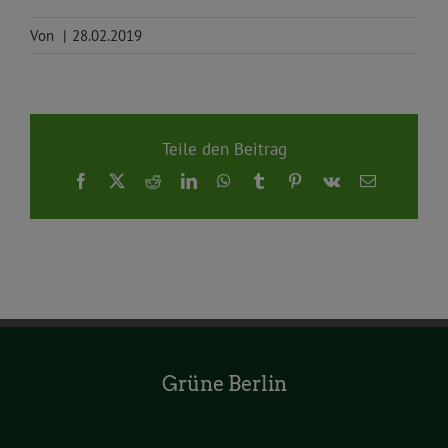
Von
|
28.02.2019
Teile den Beitrag
Facebook
X
Reddit
LinkedIn
WhatsApp
Tumblr
Pinterest
Vk
E-
Mail
Grüne Berlin