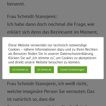
benannt.
Frau Schmidt-Stanojevic:
Ich habe dann doch nochmal die Frage, wie
erklärt sich denn das Bezirksamt im Moment,
dass jemand in Berufsbereitschaft dafür
Diese Website verwendet nur technisch notwendige
verantwortlich ist, der am Wochenende
Cookies – nähere Informationen dazu und zu Ihren Rechten
als Benutzer finden Sie in unserer Datenschutzerklärung.
rausfährt und sich um die Fälle kümmert…
Klicken Sie auf „Ich stimme zu“, um Cookies zu akzeptieren
und direkt unsere Website besuchen zu können.
und nicht ausreichend finanziert wird?
Ich stimme zu
Ich lehne ab
Cookie Einstellungen
zu Nachfrage 1:
Frau Schmidt-Stanojevic, ich weiß nicht,
welche imaginäre Person Sie vermuten. Das
ist natürlich so, dass die