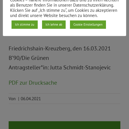
mit einer Schwerbehinderung diskriminiert.
als Benutzer finden Sie in unserer Datenschutzerklärung.
Klicken Sie auf „Ich stimme zu“, um Cookies zu akzeptieren
Auch im schulischen Alltag bilden sie oft das
und direkt unsere Website besuchen zu können.
Schlusslicht und haben die wenigsten
Ich stimme zu
Ich lehne ab
Cookie Einstellungen
Schulabschlüsse.
Friedrichshain-Kreuzberg, den 16.03.2021
B’90/Die Grünen
Antragsteller*in: Jutta Schmidt-Stanojevic
PDF zur Drucksache
Von
|
06.04.2021