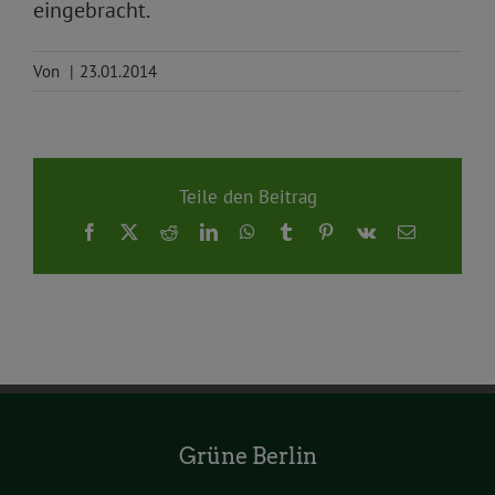
eingebracht.
Von
|
23.01.2014
Teile den Beitrag
Facebook
X
Reddit
LinkedIn
WhatsApp
Tumblr
Pinterest
Vk
E-
Mail
Grüne Berlin