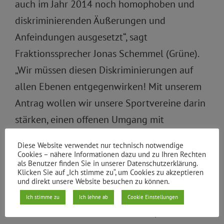
auch im Jahr 2014 noch homophoben und
diskriminierenden Äußerungen und
Anfeindungen ausgesetzt“, sagt
Fraktionssprecher Jonas Schemmel (Grüne).
„Wir müssen diesen Diskriminierungen auf
allen Ebenen entgegenwirken! Mit unserem
Antrag wollen wir unsere Sportvereine darin
stärken, einen offenen Umgang mit
Homosexualität zu pflegen“, sagt Jutta
Diese Website verwendet nur technisch notwendige
Schmidt-Stanojevic (Grüne), Mitglied des
Cookies – nähere Informationen dazu und zu Ihren Rechten
als Benutzer finden Sie in unserer Datenschutzerklärung.
Sportausschusses.
Klicken Sie auf „Ich stimme zu“, um Cookies zu akzeptieren
und direkt unsere Website besuchen zu können.
Der Antrag kann
hier
nachgelesen werden. Er
Ich stimme zu
Ich lehne ab
Cookie Einstellungen
wird am 29. Januar in das Bezirksparlament