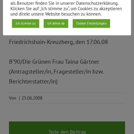
als Benutzer finden Sie in unserer Datenschutzerklärung.
diese oft ungerechtfertigt langen
Klicken Sie auf „Ich stimme zu“, um Cookies zu akzeptieren
und direkt unsere Website besuchen zu können.
Wartephasen zu erheblichen Unmut und
Ich stimme zu
Ich lehne ab
Cookie Einstellungen
selbstgefährdetem Verhalten führen.
Friedrichshain-Kreuzberg, den 17.06.08
B’90/Die Grünen Frau Taina Gärtner
(Antragsteller/in, Fragesteller/in bzw.
Berichterstatter/in)
Von
|
25.06.2008
Teile den Beitrag