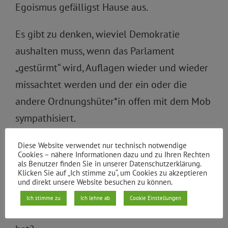
Egoismus gefälligst Hause aus.
Es gibt zu denken, wieviel Demokratie
aushalten muss, wenn das Parlament
„gestürmt“ wird, Auflagen wieder und wieder
missachtet werden und der ein oder die
andere Ordnungshüter*in offen mit dem Mob
sympathisiert.
Und wem nützt es, wenn nun plötzlich
Diese Website verwendet nur technisch notwendige
Cookies – nähere Informationen dazu und zu Ihren Rechten
Pflegekräfte und Kassierer*innen als
als Benutzer finden Sie in unserer Datenschutzerklärung.
Klicken Sie auf „Ich stimme zu“, um Cookies zu akzeptieren
systemrelevante Berufe erkannt werden,
und direkt unsere Website besuchen zu können.
wenn sich für die Arbeitenden in diesem
Ich stimme zu
Ich lehne ab
Cookie Einstellungen
System unterm Strich doch nichts geändert