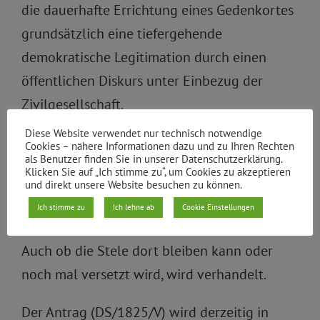
die dauerhafte Errichtung eines Gedenkortes
grundsätzlich eine tiefergehende
demokratische Legitimation durch einen
öffentlichen Diskurs unter Einbezug der
Zivilgesellschaft.
Diese Website verwendet nur technisch notwendige
Bis zur Aushandlung dieser, auch mit der
Cookies – nähere Informationen dazu und zu Ihren Rechten
als Benutzer finden Sie in unserer Datenschutzerklärung.
Gedenktafelkommission und der Kommission
Klicken Sie auf „Ich stimme zu“, um Cookies zu akzeptieren
und direkt unsere Website besuchen zu können.
Kunst im öffentlichen Raum, soll die Stele
Ich stimme zu
Ich lehne ab
Cookie Einstellungen
erhalten und gepflegt werden.
Auch ob die Stele dort bleiben kann oder
noch mal versetzt wird, wird verhandelt.
Der Antrag (DS/1825/V) wird derzeitig in