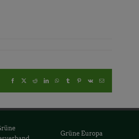
Facebook
X
Reddit
LinkedIn
WhatsApp
Tumblr
Pinterest
Vk
E-
Mail
Grüne
Grüne Europa
esverband