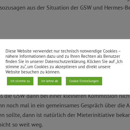
 sozusagen aus der Situation der GSW und Hermes-Be
erstützte diese Mieterinitiative auch nicht erst seit 
 Ort die Mieterinnen und Mieter entwickelt haben, auch
Diese Website verwendet nur technisch notwendige Cookies –
nähere Informationen dazu und zu Ihren Rechten als Benutzer
finden Sie in unserer Datenschutzerklärung. Klicken Sie auf „Ich
stimme zu“, um Cookies zu akzeptieren und direkt unsere
Website besuchen zu können.
auch vom ganzen Bezirksamt, ganz klar und eindeutig 
Ich stimme zu
Ich lehne ab
Cookie Einstellungen
am realisieren wollen, eine kleinere Kommission zu
s die GSW dann bei einer kleineren Kommission nicht
nn noch mal in ein gemeinsames Gespräch über die A
 sollte, dann ist natürlich der Mieterinitiative be
nicht so weit weg.