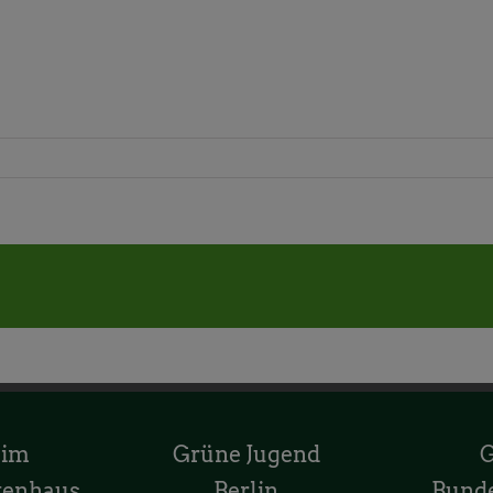
 im
Grüne Jugend
tenhaus
Berlin
Bund