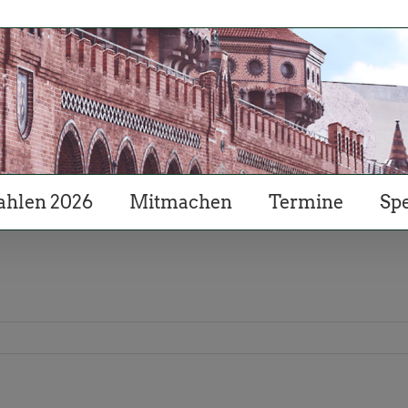
hlen 2026
Mitmachen
Termine
Sp