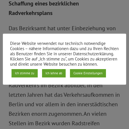
Schaffung eines bezirklichen
Radverkehrsplans
Das Bezirksamt hat unter Einbeziehung von
bereits vorliegenden BVV-Beschlüssen und
Diese Website verwendet nur technisch notwendige
Anregungen von Radverkehrsverbänden
Cookies – nähere Informationen dazu und zu Ihren Rechten
als Benutzer finden Sie in unserer Datenschutzerklärung.
einen Radverkehrsplan (
DS/0607/V
)
Klicken Sie auf „Ich stimme zu“, um Cookies zu akzeptieren
und direkt unsere Website besuchen zu können.
entwickelt, der für einen längeren Zeitraum
Ich stimme zu
Ich lehne ab
Cookie Einstellungen
sämtliche Projekte zur Förderung des
Radverkehrs im Bezirk abbildet. In den
letzten Jahren hat das Verkehrsaufkommen in
Berlin und vor allem in den innerstädtischen
Bezirken enorm zugenommen. An vielen
Stellen im Bezirk wurden Radstreifen