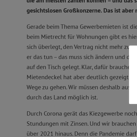
die am meisten zahlen können – und das s
gesichtslosen Großkonzerne. Das ist aber n
Gerade beim Thema Gewerbemieten ist die 
beim Mietrecht für Wohnungen gibt es hier
sich überlegt, den Vertrag nicht mehr zu 
er das tun – das muss sich ändern und di
auf den Tisch gelegt. Klar, dafür brauchen
Mietendeckel hat aber deutlich gezeigt, d
Wege zu gehen. Wir müssen deshalb auslo
durch das Land möglich ist.
Durch Corona gerät das Kiezgewerbe noch 
Stundungen mit Zinsen. Und wir brauchen
über 2021 hinaus. Denn die Pandemie darf 