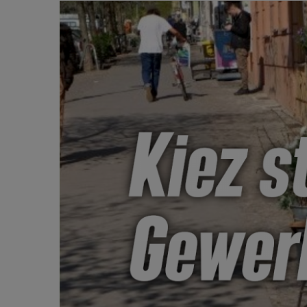
Zeige
grösseres
Bild