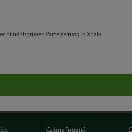
der bündnisgrünen Parteizeitung in Xhain.
 im
Grüne Jugend