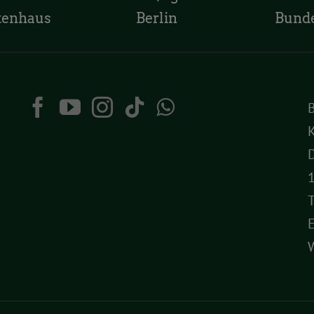
tenhaus
Berlin
Bund
K
D
T