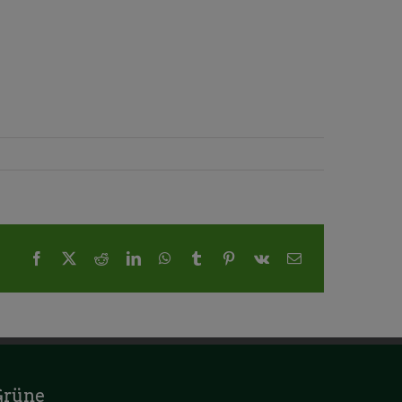
Facebook
X
Reddit
LinkedIn
WhatsApp
Tumblr
Pinterest
Vk
E-
Mail
Grüne