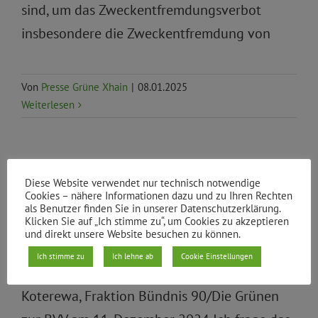
sind, um das Zweckentfremdungsverbot
insbesondere die Zweckentfremdung von
Von
Presse Grüne Xhain
|
08.01.2025
Weiterlesen
Wie steht es um die
Diese Website verwendet nur technisch notwendige
Verkehrsberuhigung vor Schulen
Cookies – nähere Informationen dazu und zu Ihren Rechten
als Benutzer finden Sie in unserer Datenschutzerklärung.
bestellt und was verhindert der
Klicken Sie auf „Ich stimme zu“, um Cookies zu akzeptieren
Senat? (DS/1417/VI)
und direkt unsere Website besuchen zu können.
Ich stimme zu
Ich lehne ab
Cookie Einstellungen
Mündliche Anfrage gestellt von Olja
Koterewa, Fraktion Bündnis 90/Die Grünen