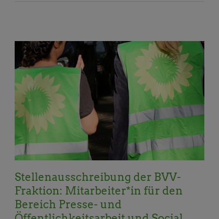
Aktuelles
Allgemein
BVV Aktuelles
Stellenausschreibung der BVV-
Fraktion: Mitarbeiter*in für den
Bereich Presse- und
Öffentlichkeitsarbeit und Social