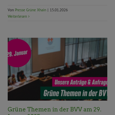
Von
Presse Grüne Xhain
|
15.01.2026
Weiterlesen
Aktuelles
Allgemein
Anträge und Anfragen
BVV
BVV Aktuelles
Pressemitteilungen
Statement
Topnews
xx wird benötigt
Grüne Themen in der BVV am 29.