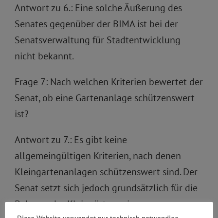
Antwort zu 6.: Eine solche Äußerung des
Senates gegenüber der BIMA ist bei der
Senatsverwaltung für Stadtentwicklung
nicht bekannt.
Frage 7: Nach welchen Kriterien bewertet der
Senat, ob eine Gartenanlage schützenswert
ist?
Antwort zu 7.: Es gibt keine
allgemeingültigen Kriterien, nach denen
Kleingartenanlagen schützenswert sind. Der
Senat setzt sich jedoch grundsätzlich für die
Belange der Kleingärtner ein.