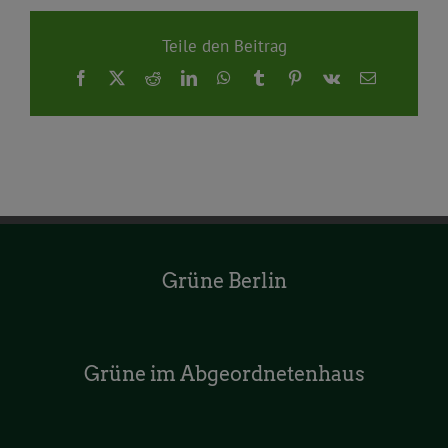
Teile den Beitrag
Facebook
X
Reddit
LinkedIn
WhatsApp
Tumblr
Pinterest
Vk
E-
Mail
Grüne Berlin
Grüne im Abgeordnetenhaus