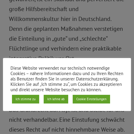
große Hilfsbereitschaft und
Willkommenskultur hier in Deutschland.
Denn die geplanten Maßnahmen verstetigen
die Einteilung in „gute“ und „schlechte“
Flüchtlinge und verhindern eine praktikable
integrative Politik vor Ort.
Diese Website verwendet nur technisch notwendige
Härteste Asylrechtsverschärfung seit ‘93
Cookies – nähere Informationen dazu und zu Ihren Rechten
als Benutzer finden Sie in unserer Datenschutzerklärung.
Klicken Sie auf „Ich stimme zu“, um Cookies zu akzeptieren
Nach wie vor lehnen wir das Konstrukt der
und direkt unsere Website besuchen zu können.
sogenannten „sicheren Herkunftsländer“ ab.
Ich stimme zu
Ich lehne ab
Cookie Einstellungen
Das Grundrecht auf Asyl ist und bleibt für uns
nicht verhandelbar. Eine Einstufung schwächt
dieses Recht auf nicht hinnehmbare Weise ab.