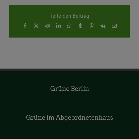
Teile den Beitrag
Facebook
X
Reddit
LinkedIn
WhatsApp
Tumblr
Pinterest
Vk
E-
Mail
Grüne Berlin
Grüne im Abgeordnetenhaus