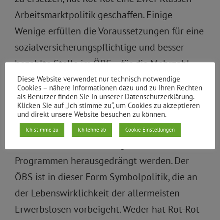
Arbeitsmarktpolitik geschaffen. Einige
Wenige erfüllen die Voraussetzungen für eine
sozialversicherungspflichtige und besser
bezahlte Stelle im ÖBS – für die Mehrzahl
der Erwerbslosen bleiben jedoch die Ein-
Diese Website verwendet nur technisch notwendige
Cookies – nähere Informationen dazu und zu Ihren Rechten
Euro-Jobs das einzige Angebot. Doch gerade
als Benutzer finden Sie in unserer Datenschutzerklärung.
Klicken Sie auf „Ich stimme zu“, um Cookies zu akzeptieren
diejenigen, die auf dem ersten Arbeitsmarkt
und direkt unsere Website besuchen zu können.
die geringsten Chancen haben, dürfen nicht
Ich stimme zu
Ich lehne ab
Cookie Einstellungen
auch noch aus öffentlich geförderten
Programmen herausgedrängt werden. Der
ÖBS ist in dieser Form Symbolpolitik, die an
der Lebenswirklichkeit der allermeisten
Erwerbslosen vorbeigeht. Weder hat Rot-Rot