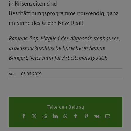
in Krisenzeiten sind
Beschäftigungsprogramme notwendig, ganz
im Sinne des Green New Deal!
Ramona Pop, Mitglied des Abgeordnetenhauses,
arbeitsmarktpolitische Sprecherin Sabine
Bangert, Referentin für Arbeitsmarktpolitik
Von
|
03.05.2009
Teile den Beitrag
Facebook
X
Reddit
LinkedIn
WhatsApp
Tumblr
Pinterest
Vk
E-
Mail