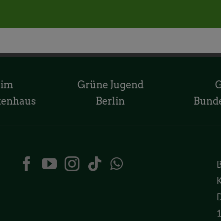
 im
Grüne Jugend
tenhaus
Berlin
Bund
K
D