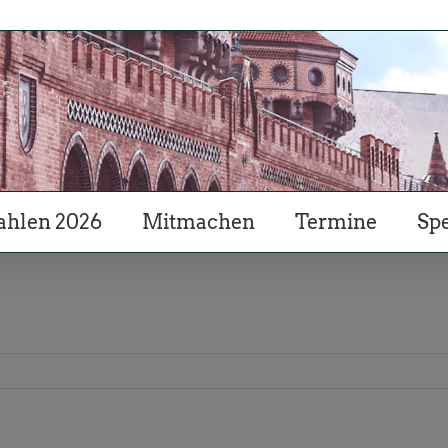
hlen 2026
Mitmachen
Termine
Sp