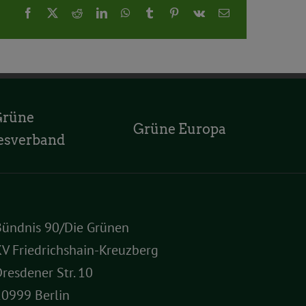
Facebook
X
Reddit
LinkedIn
WhatsApp
Tumblr
Pinterest
Vk
E-
Mail
Grüne
Grüne Europa
esverband
Bündnis 90/Die Grünen
V Friedrichshain-Kreuzberg
resdener Str. 10
10999 Berlin