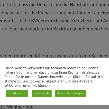
 erfreut, dass die Debatte um die Haushaltsnotlagen
nhaus hat für die Plenarsitzung am Donnerstag eine
 wird sich die BVV Friedrichshain-Kreuzbergs auf Ant
 zur Haushaltsnotlage im Bezirk gegenüber dem Sena
irke den rigorosen Kürzungszwang durch den Berliner 
ezirksparlament von Friedrichshain-Kreuzberg abgele
Diese Website verwendet nur technisch notwendige Cookies –
 In der Sitzung am vergangenen Mittwoch stimmten 
nähere Informationen dazu und zu Ihren Rechten als Benutzer
finden Sie in unserer Datenschutzerklärung. Klicken Sie auf „Ich
ion gegen einen Haushaltsplan für die Jahre 2008 und
stimme zu“, um Cookies zu akzeptieren und direkt unsere
Website besuchen zu können.
Ich stimme zu
Ich lehne ab
Cookie Einstellungen
 16. Wahlperiode –