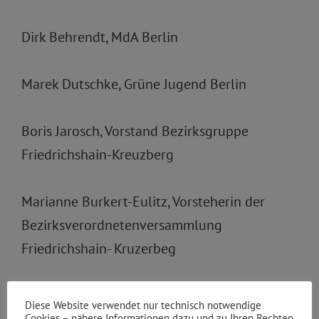
Dirk Behrendt, MdA Berlin
Marek Dutschke, Grüne Jugend Berlin
Boris Jarosch, Vorstand Bezirksgruppe
Friedrichshain-Kreuzberg
Marianne Burkert-Eulitz, Vorsteherin der
Bezirksverordnetenversammlung
Friedrichshain- Kruzerbeg
Hintergrund:
Diese Website verwendet nur technisch notwendige
Cookies – nähere Informationen dazu und zu Ihren Rechten