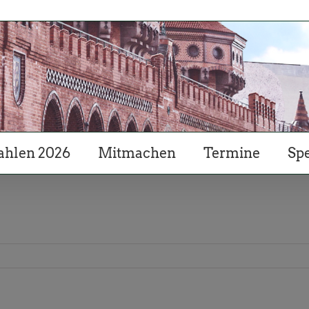
hlen 2026
Mitmachen
Termine
Sp