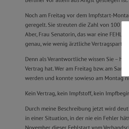
Berliner vor allem aus Angst gestiegen ist.
Noch am Freitag vor dem Impfstart-Montag 
geregelt. Sie streuten die Zahl von 100 bi
Aber, Frau Senatorin, das war eine FEHLI
genau, wie wenig ärztliche Vertragspartner
Denn als Verantwortliche wissen Sie – hoffe
Vertrag hat. Wer am Freitag bzw. am Samst
werden und konnte sowieso am Montag nic
Kein Vertrag, kein Impfstoff, kein Impfbegi
Durch meine Beschreibung jetzt wird deutl
in einer Situation, in der nie ein Fehler hä
November dieser Fehlstart vom Verbandsche