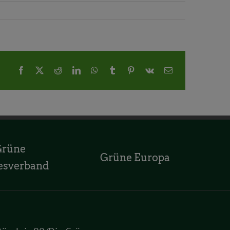
Facebook
X
Reddit
LinkedIn
WhatsApp
Tumblr
Pinterest
Vk
E-
Mail
Grüne
Grüne Europa
esverband