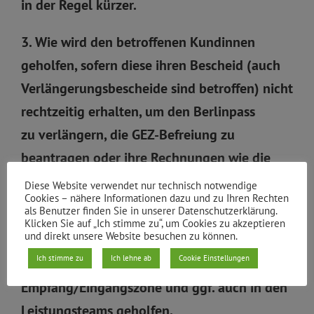
in der Regel kürzer.
3. Wie wird den betroffenen Kundinnen
geholfen, sofern diese ihren Bescheid (auch
Verlängerungsbescheide sind betroffen) nicht
rechtzeitig erhalten, um den Berlinpass
zu verlängern, die GEZ-Befreiung zu
beantragen oder ihre Rechnungen wie die
Miete zu bezahlen?
Diese Website verwendet nur technisch notwendige
Cookies – nähere Informationen dazu und zu Ihren Rechten
als Benutzer finden Sie in unserer Datenschutzerklärung.
Wie schon in der Vergangenheit wird
Klicken Sie auf „Ich stimme zu“, um Cookies zu akzeptieren
und direkt unsere Website besuchen zu können.
Kundinnen und Kunden in problematischen
Ich stimme zu
Ich lehne ab
Cookie Einstellungen
Fällen unbürokratisch am
Empfang/Eingangszone und ggf. auch in den
Leistungsteams geholfen.