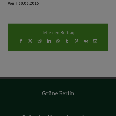
Von
|
30.03.2015
Teile den Beitrag
Facebook
X
Reddit
LinkedIn
WhatsApp
Tumblr
Pinterest
Vk
E-
Mail
Grüne Berlin