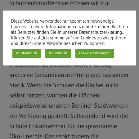
Schulneubauoffensive müssen wir zur
aktiven Ausgestaltung der Energiewende
Diese Website verwendet nur technisch notwendige
nutzen. Dächer und wo möglich auch
Cookies – nähere Informationen dazu und zu Ihren Rechten
als Benutzer finden Sie in unserer Datenschutzerklärung.
Fassaden müssen für die Solarnutzung für
Klicken Sie auf „Ich stimme zu“, um Cookies zu akzeptieren
Strom- oder Wärmegewinnung tauglich sein.
und direkt unsere Website besuchen zu können.
Grundvoraussetzung dafür ist eine
Ich stimme zu
Ich lehne ab
Cookie Einstellungen
entsprechende bautechnische Planung
inklusive Gebäudeausrichtung und passender
Statik. Wenn die Schulen die Dächer nicht
selbst nutzen, würden die Flächen
beispielsweise unseren Berliner Stadtwerken
zur Verfügung gestellt. Selbstredend wird die
Schule Erstabnehmer für die gewonnene
Öko-Energie. Das senkt zudem die