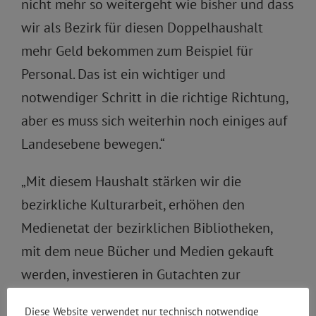
nicht mehr so weitergeht wie bisher und dass
wir als Bezirk für diesen Doppelhaushalt
mehr Geld bekommen zum Beispiel für
Personal. Das ist ein wichtiger und
notwendiger Schritt in die richtige Richtung,
aber es muss sich weiterhin noch einiges auf
Landesebene bewegen.“
„Mit diesem Haushalt stärken wir die
bezirkliche Kulturarbeit, erhöhen den
Medienetat der bezirklichen Bibliotheken,
mit dem neue Bücher und Medien gekauft
werden, investieren in Gutachten zur
Verkehrsberuhigung, bauen das freie WLAN in
Diese Website verwendet nur technisch notwendige