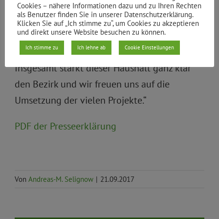
bezirklichen Einrichtungen aus und sorgen
Cookies – nähere Informationen dazu und zu Ihren Rechten
als Benutzer finden Sie in unserer Datenschutzerklärung.
für eine ausreichende Finanzierung für das
Klicken Sie auf „Ich stimme zu“, um Cookies zu akzeptieren
und direkt unsere Website besuchen zu können.
Register zur Erfassung rechtsextremer und
Ich stimme zu
Ich lehne ab
Cookie Einstellungen
diskriminierender Vorfälle in Berlin.
Insgesamt stärkt dieser Haushalt ganz klar
den Bezirk und wir freuen uns auf die
Umsetzung der vielen Projekte.“
PDF der Presseerklärung
Von
Andreas-M. Selignow
|
21.09.2017