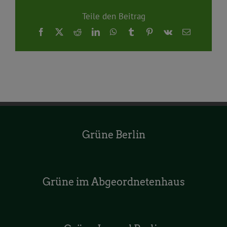
Teile den Beitrag
Facebook
X
Reddit
LinkedIn
WhatsApp
Tumblr
Pinterest
Vk
E-
Mail
Grüne Berlin
Grüne im Abgeordnetenhaus