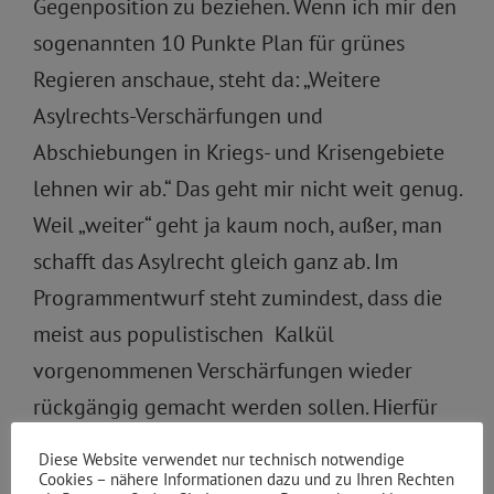
Gegenposition zu beziehen. Wenn ich mir den
sogenannten 10 Punkte Plan für grünes
Regieren anschaue, steht da: „Weitere
Asylrechts-Verschärfungen und
Abschiebungen in Kriegs- und Krisengebiete
lehnen wir ab.“ Das geht mir nicht weit genug.
Weil „weiter“ geht ja kaum noch, außer, man
schafft das Asylrecht gleich ganz ab. Im
Programmentwurf steht zumindest, dass die
meist aus populistischen Kalkül
vorgenommenen Verschärfungen wieder
rückgängig gemacht werden sollen. Hierfür
werde ich mich entschieden einsetzen.
Diese Website verwendet nur technisch notwendige
Cookies – nähere Informationen dazu und zu Ihren Rechten