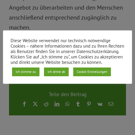
Angebot zu überarbeiten und den Menschen
anschließend entsprechend zugänglich zu
machen.
Diese Website verwendet nur technisch notwendige
Antragstellerin: Marianne Burkert-Eulitz
Cookies – nähere Informationen dazu und zu Ihren Rechten
als Benutzer finden Sie in unserer Datenschutzerklärung.
Klicken Sie auf „Ich stimme zu“, um Cookies zu akzeptieren
Von
|
20.05.2008
und direkt unsere Website besuchen zu können.
Ich stimme zu
Ich lehne ab
Cookie Einstellungen
Teile den Beitrag
Facebook
X
Reddit
LinkedIn
WhatsApp
Tumblr
Pinterest
Vk
E-
Mail