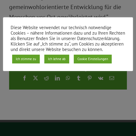
gemeinwohlorientierte Entwicklung für die
Menschen vor Ort gewährleistet wird.“
Diese Website verwendet nur technisch notwendige
Cookies – nähere Informationen dazu und zu Ihren Rechten
Von
|
04.08.2020
als Benutzer finden Sie in unserer Datenschutzerklärung.
Klicken Sie auf „Ich stimme zu“, um Cookies zu akzeptieren
und direkt unsere Website besuchen zu können.
Ich stimme zu
Ich lehne ab
Cookie Einstellungen
Teile den Beitrag
Facebook
X
Reddit
LinkedIn
WhatsApp
Tumblr
Pinterest
Vk
E-
Mail