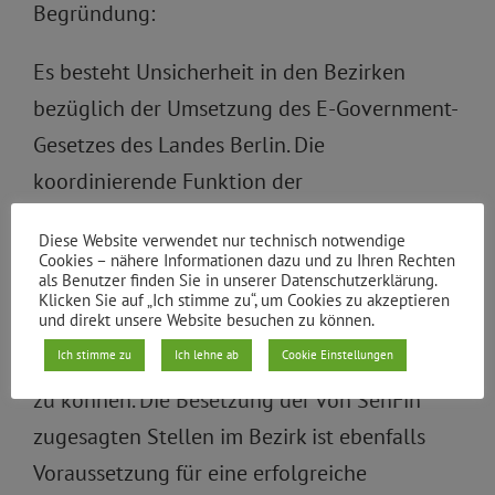
Begründung:
Es besteht Unsicherheit in den Bezirken
bezüglich der Umsetzung des E-Government-
Gesetzes des Landes Berlin. Die
koordinierende Funktion der
Senatsinnenverwaltung, des IKT-
Diese Website verwendet nur technisch notwendige
Lenkungsrates und der Geschäftsstelle
Cookies – nähere Informationen dazu und zu Ihren Rechten
als Benutzer finden Sie in unserer Datenschutzerklärung.
Geschäftsprozessmanagement wird dringend
Klicken Sie auf „Ich stimme zu“, um Cookies zu akzeptieren
und direkt unsere Website besuchen zu können.
benötigt, um auf bezirklicher Ebene die
Ich stimme zu
Ich lehne ab
Cookie Einstellungen
notwendigen Umsetzungsschritte einleiten
zu können. Die Besetzung der von SenFin
zugesagten Stellen im Bezirk ist ebenfalls
Voraussetzung für eine erfolgreiche