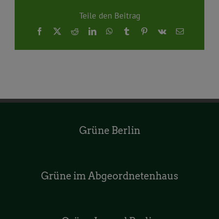
Teile den Beitrag
Facebook
X
Reddit
LinkedIn
WhatsApp
Tumblr
Pinterest
Vk
E-
Mail
Grüne Berlin
Grüne im Abgeordnetenhaus