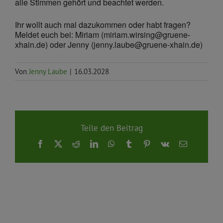
alle Stimmen gehört und beachtet werden.
Ihr wollt auch mal dazukommen oder habt fragen?
Meldet euch bei: Miriam (miriam.wirsing@gruene-
xhain.de) oder Jenny (jenny.laube@gruene-xhain.de)
Von
Jenny Laube
|
16.03.2028
Teile den Beitrag
Facebook
X
Reddit
LinkedIn
WhatsApp
Tumblr
Pinterest
Vk
E-
Mail