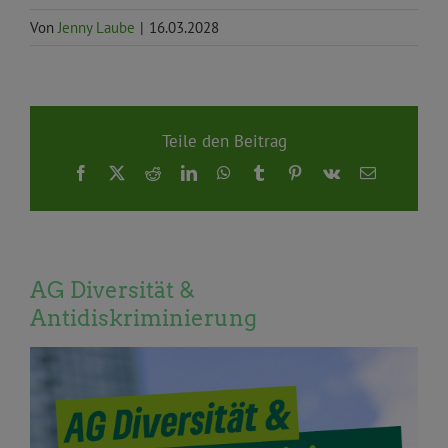
Von
Jenny Laube
|
16.03.2028
Teile den Beitrag
Facebook
X
Reddit
LinkedIn
WhatsApp
Tumblr
Pinterest
Vk
E-
Mail
AG Diversität &
Antidiskriminierung