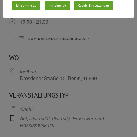
Ich stimme zu
Ich lehne ab
Cookie Einstellungen
16.03.2028
19:00 - 21:00
ZUM KALENDER HINZUFÜGEN
ICS herunterladen
Google Kalende
WO
Igelbau
Dresdener Straße 10, Berlin, 10999
VERANSTALTUNGSTYP
Xhain
AG
,
Diversität
,
diversity
,
Empowerment
,
Rassismuskritik