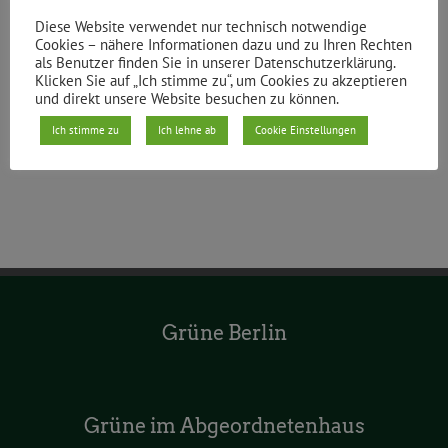
Diese Website verwendet nur technisch notwendige
Teile den Beitrag
Cookies – nähere Informationen dazu und zu Ihren Rechten
als Benutzer finden Sie in unserer Datenschutzerklärung.
Facebook
X
Reddit
LinkedIn
WhatsApp
Tumblr
Pinterest
Vk
E-
Klicken Sie auf „Ich stimme zu“, um Cookies zu akzeptieren
Mail
und direkt unsere Website besuchen zu können.
Ich stimme zu
Ich lehne ab
Cookie Einstellungen
Grüne Berlin
Grüne im Abgeordnetenhaus