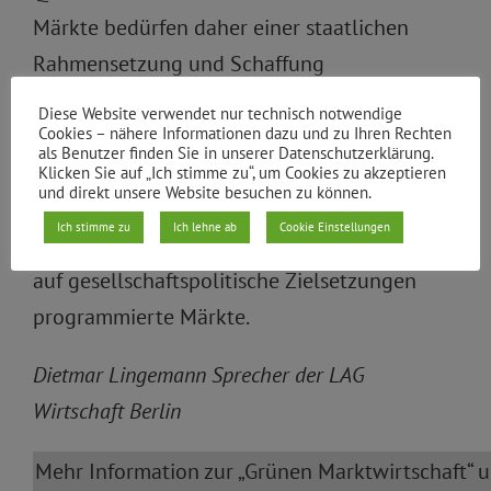
Märkte bedürfen daher einer staatlichen
Rahmensetzung und Schaffung
größtmöglicher Transparenz, um im Sinne
Diese Website verwendet nur technisch notwendige
ökologischer und sozialer Ziele zu
Cookies – nähere Informationen dazu und zu Ihren Rechten
als Benutzer finden Sie in unserer Datenschutzerklärung.
funktionieren. Was unterscheidet also
Klicken Sie auf „Ich stimme zu“, um Cookies zu akzeptieren
und direkt unsere Website besuchen zu können.
Marktwirtschaft von Grüner Marktwirtschaft?
Ich stimme zu
Ich lehne ab
Cookie Einstellungen
Antwort der BDK: Gesteuerte oder genauer:
auf gesellschaftspolitische Zielsetzungen
programmierte Märkte.
Dietmar Lingemann Sprecher der LAG
Wirtschaft Berlin
Mehr Information zur „Grünen Marktwirtschaft“ u