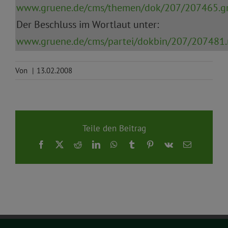
www.gruene.de/cms/themen/dok/207/207465.gru
Der Beschluss im Wortlaut unter:
www.gruene.de/cms/partei/dokbin/207/207481.n
Von
|
13.02.2008
Teile den Beitrag
Facebook
X
Reddit
LinkedIn
WhatsApp
Tumblr
Pinterest
Vk
E-
Mail