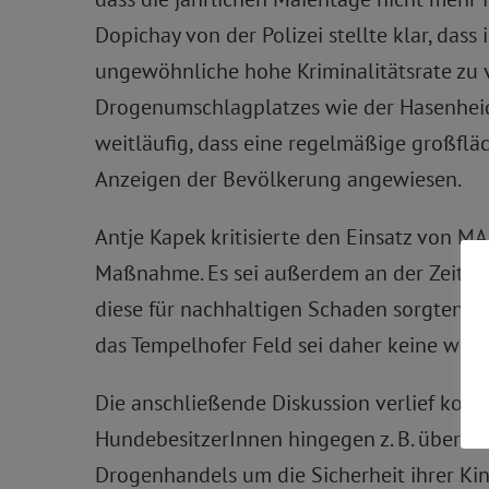
Dopichay von der Polizei stellte klar, das
ungewöhnliche hohe Kriminalitätsrate zu ve
Drogenumschlagplatzes wie der Hasenheide 
weitläufig, dass eine regelmäßige großflä
Anzeigen der Bevölkerung angewiesen.
Antje Kapek kritisierte den Einsatz von MA
Maßnahme. Es sei außerdem an der Zeit, g
diese für nachhaltigen Schaden sorgten 
das Tempelhofer Feld sei daher keine wir
Die anschließende Diskussion verlief kon
HundebesitzerInnen hingegen z. B. über m
Drogenhandels um die Sicherheit ihrer Kin