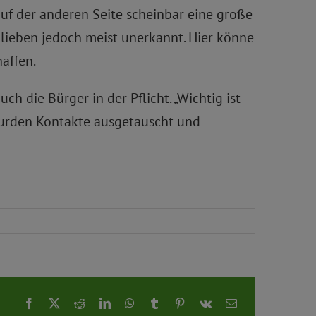
auf der anderen Seite scheinbar eine große
lieben jedoch meist unerkannt. Hier könne
affen.
h die Bürger in der Pflicht. „Wichtig ist
 wurden Kontakte ausgetauscht und
Facebook
X
Reddit
LinkedIn
WhatsApp
Tumblr
Pinterest
Vk
E-
Mail