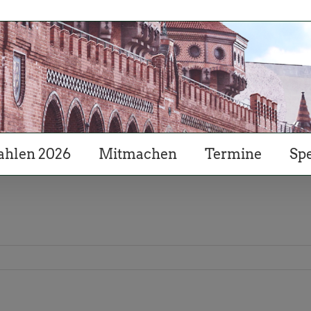
hlen 2026
Mitmachen
Termine
Sp