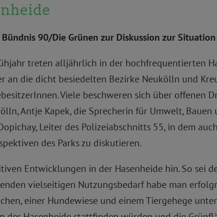
enheide
 Bündnis 90/Die Grünen zur Diskussion zur Situation
ühjahr treten alljährlich in der hochfrequentierten 
er an die dicht besiedelten Bezirke Neukölln und Kreu
besitzerInnen. Viele beschweren sich über offenen D
ölln, Antje Kapek, die Sprecherin für Umwelt, Baue
Dopichay, Leiter des Polizeiabschnitts 55, in dem au
pektiven des Parks zu diskutieren.
tiven Entwicklungen in der Hasenheide hin. So sei d
renden vielseitigen Nutzungsbedarf habe man erfolgr
ächen, einer Hundewiese und einem Tiergehege untersc
 in der Hasenheide stattfinden würden und die Grünf