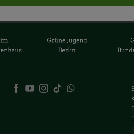
 im
Grüne Jugend
tenhaus
Berlin
Bund
K
D
T