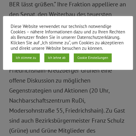
BER lässt grüßen.“ Ihre Fraktion appelliere an
den Senat, den Weiterbau des teuersten
Autobahnprojektes Deutschlands zu stoppen.
Diese Website verwendet nur technisch notwendige
Cookies – nähere Informationen dazu und zu Ihren Rechten
Der Kampf gegen die A100 geht indessen
als Benutzer finden Sie in unserer Datenschutzerklärung.
Klicken Sie auf „Ich stimme zu“, um Cookies zu akzeptieren
weiter.
und direkt unsere Website besuchen zu können.
Ich stimme zu
Ich lehne ab
Cookie Einstellungen
Am 29. November veranstalten die
Friedrichshain-Kreuzberger Grünen eine
offene Diskussion zu möglichen
Gegenstrategien und Aktionen (20 Uhr,
Nachbarschaftszentrum RuDi,
Modersohnstraße 55, Friedrichshain). Zu Gast
sind auch Bezirksbürgermeister Franz Schulz
(Grüne) und Grüne Mitglieder des