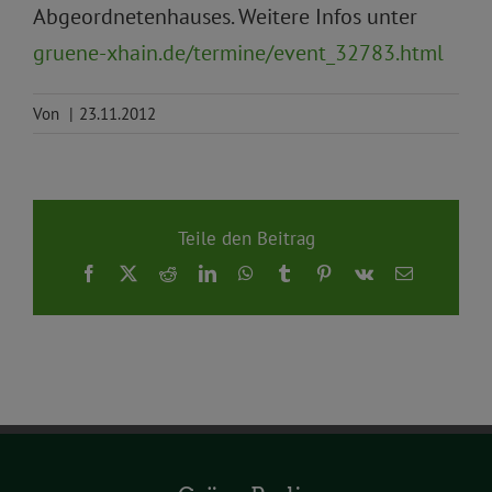
Abgeordnetenhauses. Weitere Infos unter
gruene-xhain.de/termine/event_32783.html
Von
|
23.11.2012
Teile den Beitrag
Facebook
X
Reddit
LinkedIn
WhatsApp
Tumblr
Pinterest
Vk
E-
Mail