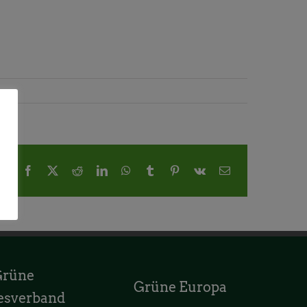
Facebook
X
Reddit
LinkedIn
WhatsApp
Tumblr
Pinterest
Vk
E-
Mail
Grüne
Grüne Europa
esverband