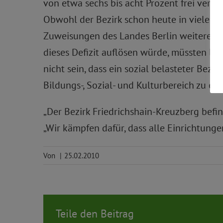
von etwa sechs bis acht Prozent frei verfü
Obwohl der Bezirk schon heute in vielen
Zuweisungen des Landes Berlin weitere Kür
dieses Defizit auflösen würde, müssten le
nicht sein, dass ein sozial belasteter Be
Bildungs-, Sozial- und Kulturbereich zu erb
„Der Bezirk Friedrichshain-Kreuzberg befin
„Wir kämpfen dafür, dass alle Einrichtunge
Von
|
25.02.2010
Teile den Beitrag