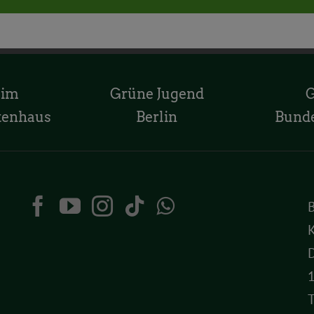
 im
Grüne Jugend
tenhaus
Berlin
Bund
K
D
T