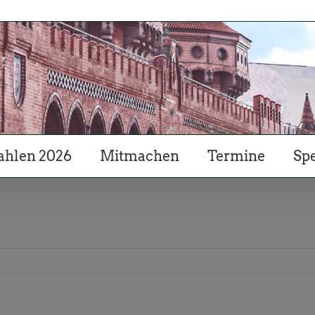
hlen 2026
Mitmachen
Termine
Sp