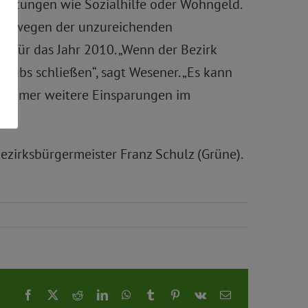
rleistungen wie Sozialhilfe oder Wohngeld.
ben wegen der unzureichenden
 für das Jahr 2010. „Wenn der Bezirk
clubs schließen“, sagt Wesener. „Es kann
d, immer weitere Einsparungen im
Bezirksbürgermeister Franz Schulz (Grüne).
Facebook
X
Reddit
LinkedIn
WhatsApp
Tumblr
Pinterest
Vk
E-
Mail