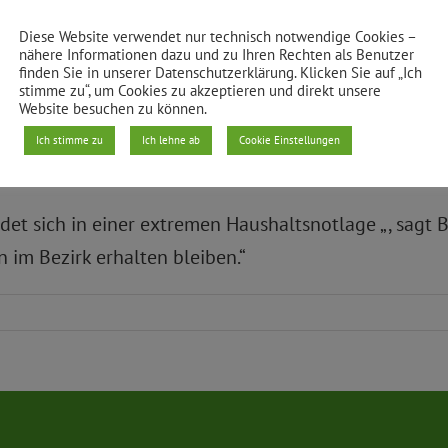
gen; der Rest sind Durchlaufposten, etwa für Transfe
 Bereichen Einsparungen vornehmen musste, verblei
Diese Website verwendet nur technisch notwendige Cookies –
nähere Informationen dazu und zu Ihren Rechten als Benutzer
zungen in Höhe von rund sechs Millionen Euro allein
finden Sie in unserer Datenschutzerklärung. Klicken Sie auf „Ich
stimme zu“, um Cookies zu akzeptieren und direkt unsere
ider auch Einrichtungen wie Bibliotheken oder Jugend
Website besuchen zu können.
zirk wie Friedrichshain-Kreuzberg dazu gezwungen wir
Ich stimme zu
Ich lehne ab
Cookie Einstellungen
ringen.“
det sich in einer extremen Haushaltsnotlage „, sagt 
n im Bezirk erhalten bleiben.“