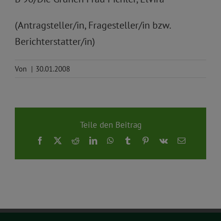
(Antragsteller/in, Fragesteller/in bzw.
Berichterstatter/in)
Von
|
30.01.2008
Teile den Beitrag
Facebook
X
Reddit
LinkedIn
WhatsApp
Tumblr
Pinterest
Vk
E-
Mail