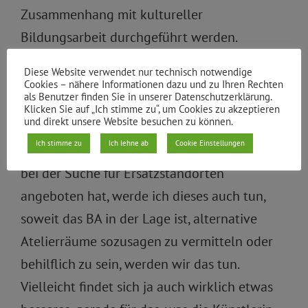
Zusammenhang mit kultureller
Bildungsarbeit durchgeführt werden.
Insofern von einer Verdrängung der
Diese Website verwendet nur technisch notwendige
Künstlerin zu sprechen ist aus meiner Sicht
Cookies – nähere Informationen dazu und zu Ihren Rechten
als Benutzer finden Sie in unserer Datenschutzerklärung.
nicht gerechtfertigt. Wir stehen mit der
Klicken Sie auf „Ich stimme zu“, um Cookies zu akzeptieren
und direkt unsere Website besuchen zu können.
Künstlerin auch in Kontakt und ich werde
Ich stimme zu
Ich lehne ab
Cookie Einstellungen
neben der GSW, die auch ihre Unterstützung
bei der Suche für Ersatzstandorten
angeboten hat, werde ich dieses auch tun,
soweit das BA in der Lage ist, alternative
Atelierräume sozusagen zu vermitteln oder
behilflich zu sein, werden wir das tun.
Vielleicht findet sich ja auch wirklich etwas