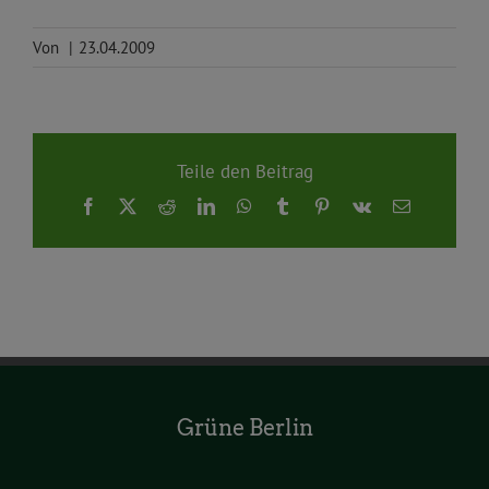
Von
|
23.04.2009
Teile den Beitrag
Facebook
X
Reddit
LinkedIn
WhatsApp
Tumblr
Pinterest
Vk
E-
Mail
Grüne Berlin