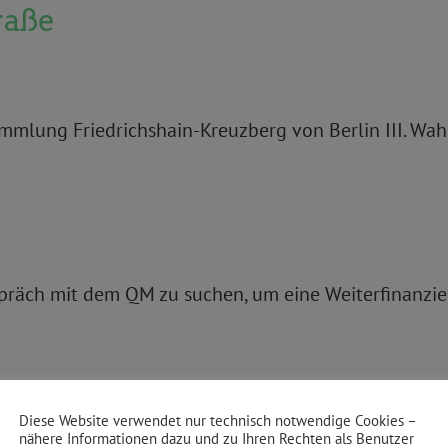
raße
mlung Friedrichshain-Kreuzberg von Berlin III. Wah
spräch mit dem QM zu suchen, um eine Weiterfinanzie
Diese Website verwendet nur technisch notwendige Cookies –
ppelner Straße geschlossen werden. Die Bürgerhilfe l
nähere Informationen dazu und zu Ihren Rechten als Benutzer