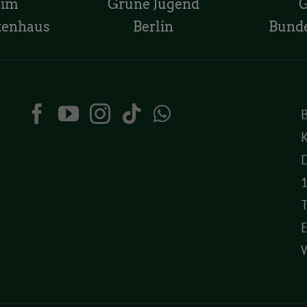
 im
Grüne Jugend
tenhaus
Berlin
Bund
K
D
T