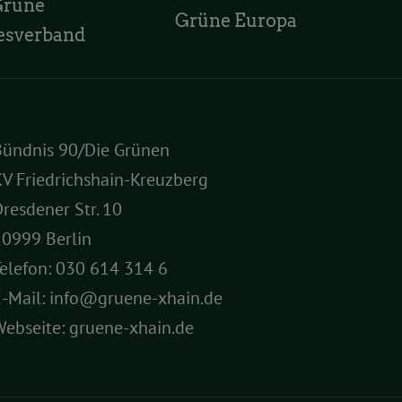
Grüne
Grüne Europa
esverband
Bündnis 90/Die Grünen
V Friedrichshain-Kreuzberg
resdener Str. 10
10999 Berlin
elefon:
030 614 314 6
E-Mail:
info@gruene-xhain.de
Webseite:
gruene-xhain.de