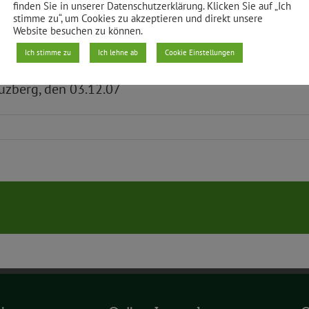
finden Sie in unserer Datenschutzerklärung. Klicken Sie auf „Ich
r Bürgerhilfe würde eine unzumutbare Härte für die N
stimme zu“, um Cookies zu akzeptieren und direkt unsere
Website besuchen zu können.
chmidt Stanojevic
Ich stimme zu
Ich lehne ab
Cookie Einstellungen
uzberg, den 03.12.07