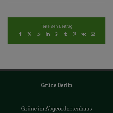
Teile den Beitrag
Facebook
X
Reddit
LinkedIn
WhatsApp
Tumblr
Pinterest
Vk
E-
Mail
Grüne Berlin
Grüne im Abgeordnetenhaus