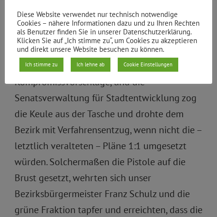
knapp 30.000 Bürger eingegangen wird, die
Diese Website verwendet nur technisch notwendige
für weitreichende Änderungen gestimmt
Cookies – nähere Informationen dazu und zu Ihren Rechten
als Benutzer finden Sie in unserer Datenschutzerklärung.
hatten. Die Bezirksverordnetenversammlung
Klicken Sie auf „Ich stimme zu“, um Cookies zu akzeptieren
(BVV) beschloss, einen Bebauungsplan mit
und direkt unsere Website besuchen zu können.
Grünfläche aufzustellen, der LiFo machte
Ich stimme zu
Ich lehne ab
Cookie Einstellungen
Kompromissvorschläge, und die
Senatsverwaltung für Stadtentwicklung zog
die Keule aus der Tasche und drohte dem
Bezirk mit Verfahrensentzug, wenn nicht die –
letztlich veralteten – Pläne 1:1 umgesetzt
würden. Solchermaßen die Pistole auf die
Brust gesetzt, wehrten sich unser
Bezirksbürgermeister Franz Schulz und die
grüne Fraktion tapfer und erreichten, dass die