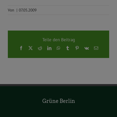
Von
|
07.05.2009
Teile den Beitrag
Facebook
X
Reddit
LinkedIn
WhatsApp
Tumblr
Pinterest
Vk
E-
Mail
Grüne Berlin