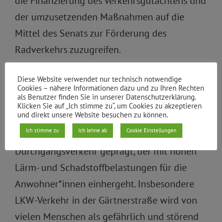
die Finanzierung des Verkehrsgutachtens und
der umzusetzenden Maßnahmen auf die
Mittel des Senats zur Förderung des
Radverkehrs zuzugreifen.
Der Bezirksverordnetenversammlung ist bis
Diese Website verwendet nur technisch notwendige
Oktober 2017 zu berichten.
Cookies – nähere Informationen dazu und zu Ihren Rechten
als Benutzer finden Sie in unserer Datenschutzerklärung.
Klicken Sie auf „Ich stimme zu“, um Cookies zu akzeptieren
Begründung:
und direkt unsere Website besuchen zu können.
Ich stimme zu
Ich lehne ab
Cookie Einstellungen
Das beschriebene Gebiet ist von starkem
Durchgangsverkehr geprägt, der mit hohen
Lärm- und Schadstoffbelastungen für die
Anwohner*innen einhergeht. Insbesondere
LKW-Verkehr in der Gärtnerstraße wird von
vielen Menschen als gefährlich und störend