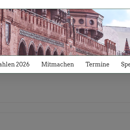
hlen 2026
Mitmachen
Termine
Sp