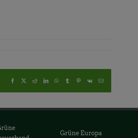
Facebook
X
Reddit
LinkedIn
WhatsApp
Tumblr
Pinterest
Vk
E-
Mail
Grüne
Grüne Europa