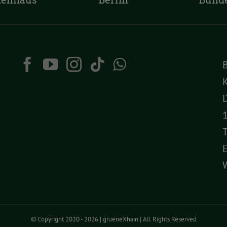
tenhaus
Berlin
Bund
K
D
T
© Copyright 2020 -
2026 | grueneXhain | All Rights Reserved