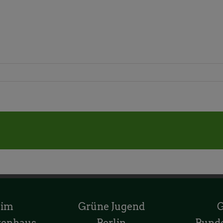
 im
Grüne Jugend