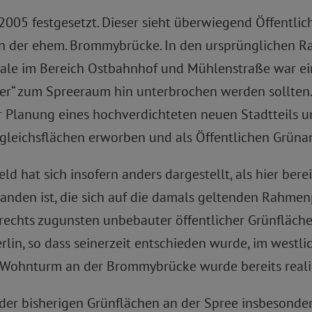
05 festgesetzt. Dieser sieht überwiegend Öffentlich
 an der ehem. Brommybrücke. In den ursprünglichen 
eale im Bereich Ostbahnhof und Mühlenstraße war 
ster“ zum Spreeraum hin unterbrochen werden sollte
r Planung eines hochverdichteten neuen Stadtteils 
gleichsflächen erworben und als Öffentlichen Grün
ld hat sich insofern anders dargestellt, als hier ber
tanden ist, die sich auf die damals geltenden Rahm
echts zugunsten unbebauter öffentlicher Grünfläche
in, so dass seinerzeit entschieden wurde, im westli
e Wohnturm an der Brommybrücke wurde bereits realis
er bisherigen Grünflächen an der Spree insbesondere