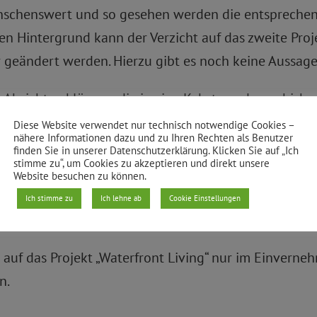
schenswert und so gesehen werden die entsprechend
n Hintergrund kann der Verzicht auf das zweite Projek
geändert werden. Hierzu gibt es noch keine Aussage
Absichtserklärung, die ja eine Kehrtwende zur bishe
den zuständigen Senatsverwaltungen aufgenommen?
Diese Website verwendet nur technisch notwendige Cookies –
nähere Informationen dazu und zu Ihren Rechten als Benutzer
finden Sie in unserer Datenschutzerklärung. Klicken Sie auf „Ich
bezüglich mit den zuständigen Senatsverwaltungen g
stimme zu“, um Cookies zu akzeptieren und direkt unsere
Website besuchen zu können.
r Änderung des Bebauungsplans V-74 mit dem Ziel, de
Ich stimme zu
Ich lehne ab
Cookie Einstellungen
en?
ht auf das Projekt „Waterfront Living“ nur im Einve
n.