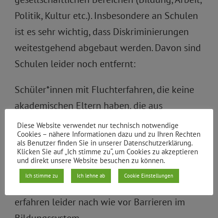
Politik, Kultur etc.). Insbesondere an Schulen
ist es sehr wichtig, dass Diskriminierungen
weitestgehend abgebaut werden. Davon sind
Schulen leider noch entfernt:
Schüler*innen mit Fluchterfahren, die keine
akademischen Eltern haben, die aus
ökonomisch schwächeren Verhältnissen
Diese Website verwendet nur technisch notwendige
Cookies – nähere Informationen dazu und zu Ihren Rechten
kommen, die muslimisch sind, die Kopftuch
als Benutzer finden Sie in unserer Datenschutzerklärung.
Klicken Sie auf „Ich stimme zu“, um Cookies zu akzeptieren
tragen, die Schwarz sind, deren Eltern
und direkt unsere Website besuchen zu können.
migriert sind, die trans oder homosexuell
Ich stimme zu
Ich lehne ab
Cookie Einstellungen
sind, die eine Behinderung haben etc.
erfahren leider nach wie vor Barrieren im