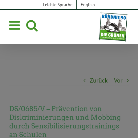
Zum
Leichte Sprache
English
Inhalt
springen
Zurück
Vor
DS/0685/V – Prävention von
Diskriminierungen und Mobbing
durch Sensibilisierungstrainings
an Schulen