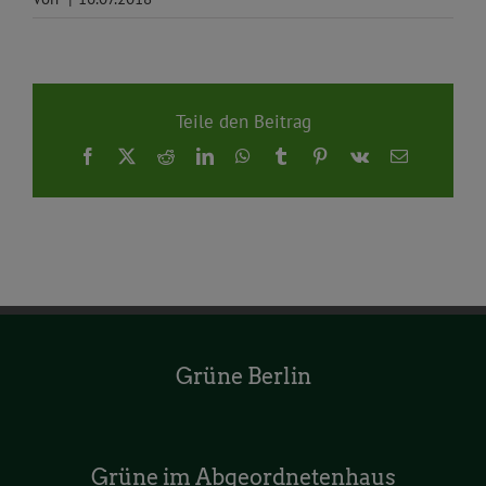
Teile den Beitrag
Facebook
X
Reddit
LinkedIn
WhatsApp
Tumblr
Pinterest
Vk
E-
Mail
Grüne Berlin
Grüne im Abgeordnetenhaus