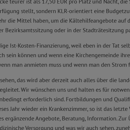
 Ecke teurer ist als 17,50 EUR pro Platz und Nacht, d
rfügung stellt, sondern KLR-orientiert eine Budgetz
hr die Mittel haben, um die Kältehilfeangebote auf 
 Bezirksamtssitzung oder in der Stadträtesitzung pas
ige Ist-Kosten-Finanzierung, weil eben in der Tat sel
ich sein können und wenn eine Kirchengemeinde ihre
s wenn man anmieten muss und wenn man den Strom fü
sehen, das wird aber derzeit auch alles über die la
egleitet. Wir wünschen uns und halten es für notwen
bedingt erforderlich sind. Fortbildungen und Qualif
eses Jahr wieder ein Krankenzimmer, so ist das letz
es ergänzende Angebote, Beratung, Information. Zur 
edizinische Versorgung und was wir auch sehen, zune